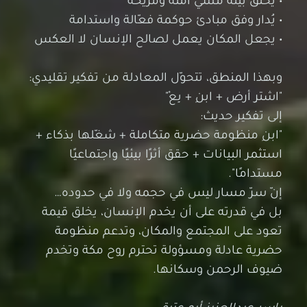
• يُدار وفق مبادئ حوكمة فعّالة واستدامة
• يجعل المكان يعمل لصالح الإنسان لا العكس
وبهذا المنطق، تتحوّل المعادلة من تفكير تقليدي:
"اشترِ أرض + ابنِ + بِعْ"
إلى تفكير حديث:
"ابنِ منظومة حضرية متكاملة + شغّلها بذكاء +
استثمر البيانات + حقق أثرًا بيئيًا واجتماعيًا
مستدامًا".
إنّ سرّ مسار ليس في حجمه ولا في حدوده…
بل في قدرته على أن يخدم الإنسان، يخلق قيمة
تعود على المجتمع والمكان، وتدعم منظومة
حضرية عادلة ومسؤولة تحترم روح مكة وتخدم
ضيوف الرحمن وسكانها.
ياسر عبدالعزيز أبو عتيق