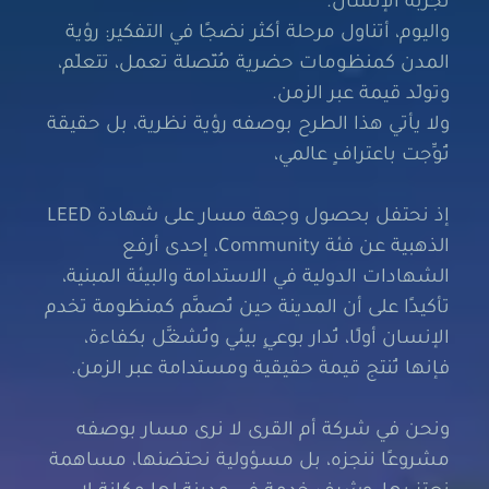
واليوم، أتناول مرحلة أكثر نضجًا في التفكير: رؤية
المدن كمنظومات حضرية مُتّصلة تعمل، تتعلّم،
وتولّد قيمة عبر الزمن.
ولا يأتي هذا الطرح بوصفه رؤية نظرية، بل حقيقة
تُوِّجت باعترافٍ عالمي،
إذ نحتفل بحصول وجهة مسار على شهادة LEED
الذهبية عن فئة Community، إحدى أرفع
الشهادات الدولية في الاستدامة والبيئة المبنية،
تأكيدًا على أن المدينة حين تُصمَّم كمنظومة تخدم
الإنسان أولًا، تُدار بوعيٍ بيئي وتُشغَّل بكفاءة،
فإنها تُنتج قيمة حقيقية ومستدامة عبر الزمن.
ونحن في شركة أم القرى لا نرى مسار بوصفه
مشروعًا ننجزه، بل مسؤولية نحتضنها، مساهمة
نعتز بها، وشرف خدمة في مدينةٍ لها مكانة لا