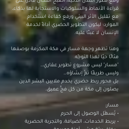
قراءة الأنماط والسلوكيات والاستجابة لها بذكاء،
مع تقليل الأثر البيئي ورفع كفاءة استخدام
الموارد؛ ليكون التطوير الحضري أداةً لخدمة
الإنسان لا عبئًا عليه.
وهنا تظهر وجهة مسار في مكة المكرمة بوصفها
مثالًا حيًا لهذا التوجّه.
"مسار" ليس مشروع تطوير عقاري…
وليس طريقًا تمَّ إنشاؤه…
بل محور ربط حضري يخدم ملايين البشر الذين
يصلون إلى مكة من كل فجٍّ عميق.
مسار:
• يُسهّل الوصول إلى الحرم
• يربط الخدمات، الضيافة، والتجربة الحضرية
• يخلق بيئة مشي آمنة ومريحة