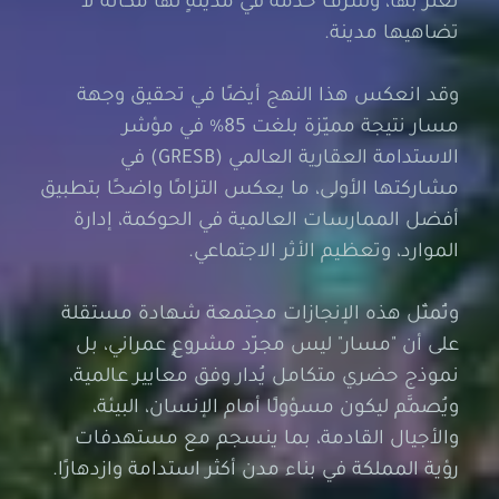
تضاهيها مدينة.
وقد انعكس هذا النهج أيضًا في تحقيق وجهة
مسار نتيجة مميّزة بلغت 85% في مؤشر
الاستدامة العقارية العالمي (GRESB) في
مشاركتها الأولى، ما يعكس التزامًا واضحًا بتطبيق
أفضل الممارسات العالمية في الحوكمة، إدارة
الموارد، وتعظيم الأثر الاجتماعي.
وتُمثّل هذه الإنجازات مجتمعة شهادة مستقلة
على أن "مسار" ليس مجرّد مشروعٍ عمراني، بل
نموذج حضري متكامل يُدار وفق معايير عالمية،
ويُصمَّم ليكون مسؤولًا أمام الإنسان، البيئة،
والأجيال القادمة، بما ينسجم مع مستهدفات
رؤية المملكة في بناء مدن أكثر استدامة وازدهارًا.