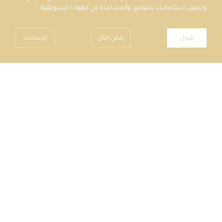
وتحليل استخدامك للموقع، والمساعدة في جهودنا التسويقية.
قبول
رفض الكل
الإعدادات
المملكة العربية السعودية
ص.ب: 16786، مكة المكرمة 21955
info@ummalqura.com.sa
1030 001 92 966+