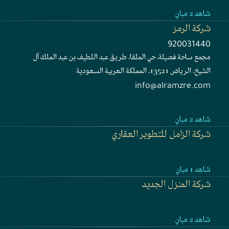
شقق سكنية
شاهد 2 مبانٍ
شركة الرمز
تطوير برجين سكنيين ضمن مشروع وجهة مسار في مدينة مكة المكرمة.
https://www.aljomaih.com/ar/al-rabih-real-
920031440
estate-company
مجمع ساحة فصيلة، حي الملقا، طريق عبد اللطيف بن عبد الملك آل
الشيخ، الرياض 13521، المملكة العربية السعودية
info@alramzre.com
شقق فندقية
شاهد 2 مبانٍ
شركة الزامل للتطوير العقاري
برجين سكنيين ضمن وجهة مسار، يمتازان بتصميم عمراني يتلاءم مع حيوية
منطقة مكة المكرمة ومكانتها.
https://alramzre.com
سكني
شاهد 1 مبانٍ
شركة المنزل الجديد
سكني
شاهد 2 مبانٍ