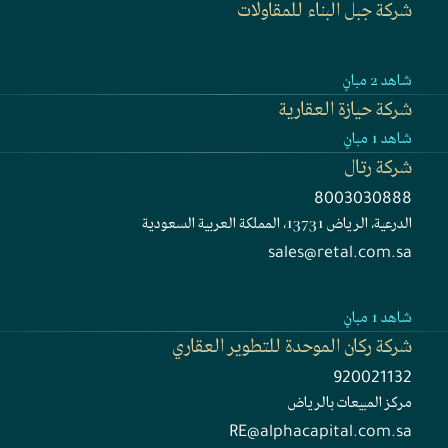
شركة جبل البناء للمقاولات
فندق
شاهد 2 مبانٍ
شركة حيازة العقارية
شاهد 1 مبانٍ
شركة رتال
8003030888
الدرعية، الرياض 13731، المملكة العربية السعودية
sales@retal.com.sa
شقق سكنية فاخرة
سكني
شاهد 1 مبانٍ
شركة ركان الموحدة للتطوير العقاري
رويا الحرم برج سكني فاخر يقع ضمن وجهة مسار في مدينة مكة المكرمة،
على بُعد دقائق من المسجد الحرام وبالقرب من محطة قطار الحرمين.
920021132
يضم المشروع شقق سكنية فاخرة تعكس روح الأصالة المكيّة والفخامة
مركز المبيعات بالرياض
العالمية، لتقدّم تجربة متفرّدة ترتقي بمعايير السكن والضيافة عبر مرافق
RE@alphacapital.com.sa