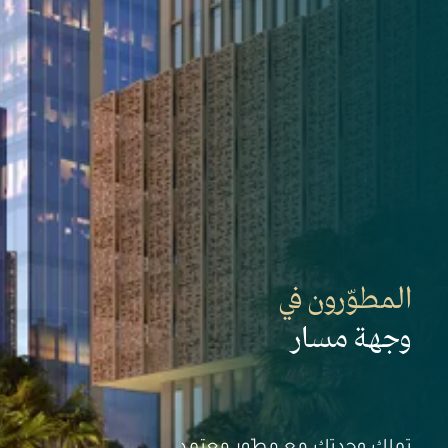
المطوّرون
في
وجهة
مسار
تملك وحدتك مع مطّور معتمد